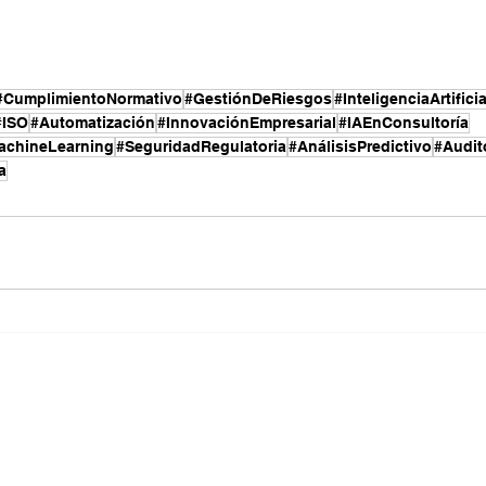
#CumplimientoNormativo
#GestiónDeRiesgos
#InteligenciaArtificia
#ISO
#Automatización
#InnovaciónEmpresarial
#IAEnConsultoría
achineLearning
#SeguridadRegulatoria
#AnálisisPredictivo
#Audit
a
+52 55 1017 2
contacto@stan