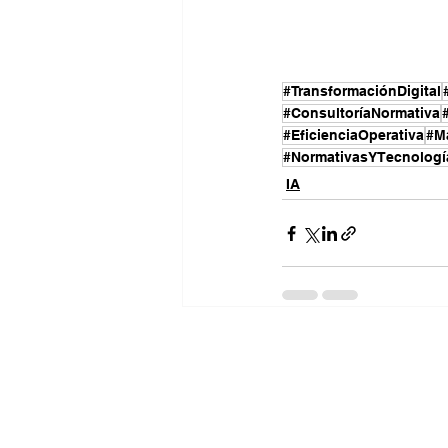
#TransformaciónDigital
#ConsultoríaNormativa
#EficienciaOperativa
#M
#NormativasYTecnologí
IA