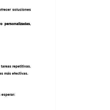
Gracias a la IA, las consultorías pueden analizar datos específicos de cada cliente y ofrecer soluciones 
vo personalizadas
, 
tareas repetitivas.
as más efectivas.
 esperar: 