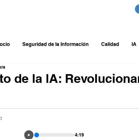
to
Nosotros
Blog
Sertix
Agendar
S
ocio
Seguridad de la Información
Calidad
IA
ura
to de la lA: Revoluciona
:
4:19