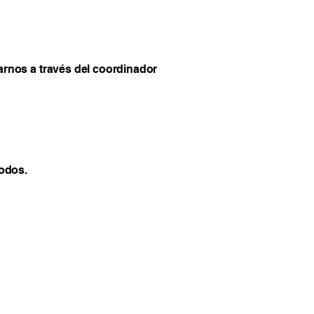
tarnos a través del coordinador
odos.
589, +52 55 5332 2700
darix.com