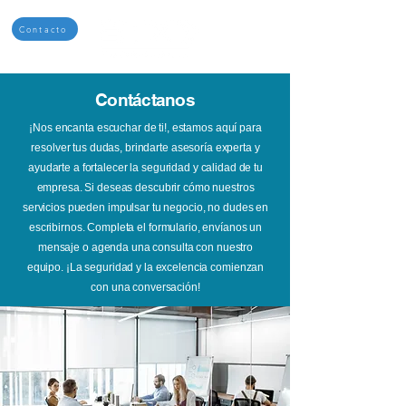
Contacto
Contáctanos
¡Nos encanta escuchar de ti!, estamos aquí para
resolver tus dudas, brindarte asesoría experta y
ayudarte a fortalecer la seguridad y calidad de tu
empresa. Si deseas descubrir cómo nuestros
servicios pueden impulsar tu negocio, no dudes en
escribirnos. Completa el formulario, envíanos un
mensaje o agenda una consulta con nuestro
equipo. ¡La seguridad y la excelencia comienzan
con una conversación!