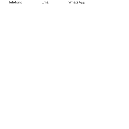
reservados
Teléfono
Email
WhatsApp
contacto@standarix.com