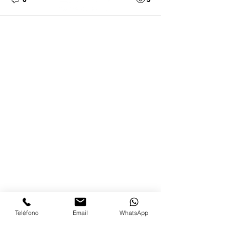
@2025 Standarix - Todos los derechos
reservados
contacto@standarix.com
Teléfono
Email
WhatsApp