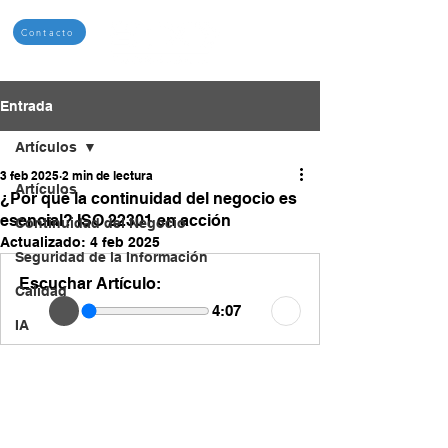
Contacto
Entrada
Artículos
3 feb 2025
2 min de lectura
Artículos
¿Por qué la continuidad del negocio es
esencial? ISO 22301 en acción
Continuidad del Negocio
Actualizado:
4 feb 2025
Seguridad de la Información
Escuchar Artículo:
Calidad
4:07
IA